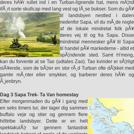
deres hÃ¥r rullet ind i en Turban-lignende hat, mens mÃ¦nd
ifÃ¸rt sorte skullcap med lang vest og lÃ¸se bukser.
Som du gÃ¥
til landsbyen nestled i dalen
nedenfor Sapa, vil du mÃ¸de nogle
af de lokale mindretal folk pÃ¥
deres vej til og fra Sapa. Disse
mindretal mennesker gÃ¥ til Sapa
til handel pÃ¥ markederne - altid et
spÃ¦ndende sted. Samt H'mong,
kan du forvente at se Tao (udtales Zao). Tao kvinder er sÃ¦rligt
slÃ¥ende, som de bÃ¦rer en stor rÃ¸d Turban ofte dÃ¦kket med
gamle mÃ¸nter eller smykker, og barberer deres hÃ¥r og
Ã¸jenbryn.
Dag 3 Sapa Trek- Ta Van homestay
Efter morgenmaden du gÃ¥ i gang med
en seks timers tur, der tager dig sammen
buffalo veje og stier og gennem flere
hilltribe landsbyer. Dette er en helt
spektakulÃ¦r tur gennem fantastisk