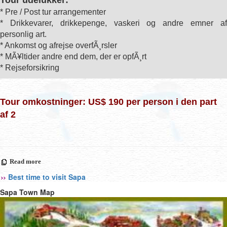
Tour udelukker:
* Pre / Post tur arrangementer
* Drikkevarer, drikkepenge, vaskeri og andre emner af
personlig art.
* Ankomst og afrejse overfÃ¸rsler
* MÃ¥ltider andre end dem, der er opfÃ¸rt
* Rejseforsikring
Tour omkostninger: US$ 190 per person i den part
af 2
Read more
Best time to visit Sapa
Sapa Town Map