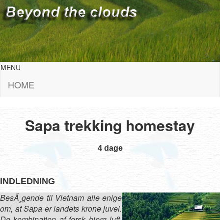
MENU
HOME
Sapa trekking homestay
4 dage
INDLEDNING
BesÃ¸gende til Vietnam alle enige
om, at Sapa er landets krone juvel.
De kombination af fersk bjerg luft,