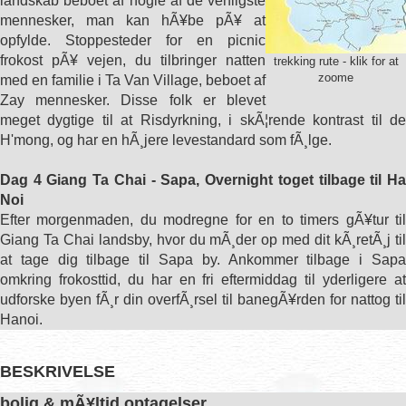
landskab beboet af nogle af de venligste
mennesker, man kan hÃ¥be pÃ¥ at
opfylde. Stoppesteder for en picnic
frokost pÃ¥ vejen, du tilbringer natten
trekking rute - klik for at
zoome
med en familie i Ta Van Village, beboet af
Zay mennesker. Disse folk er blevet
meget dygtige til at Risdyrkning, i skÃ¦rende kontrast til de
H'mong, og har en hÃ¸jere levestandard som fÃ¸lge.
Dag 4 Giang Ta Chai - Sapa, Overnight toget tilbage til Ha
Noi
Efter morgenmaden, du modregne for en to timers gÃ¥tur til
Giang Ta Chai landsby, hvor du mÃ¸der op med dit kÃ¸retÃ¸j til
at tage dig tilbage til Sapa by. Ankommer tilbage i Sapa
omkring frokosttid, du har en fri eftermiddag til yderligere at
udforske byen fÃ¸r din overfÃ¸rsel til banegÃ¥rden for nattog til
Hanoi.
BESKRIVELSE
bolig & mÃ¥ltid optagelser