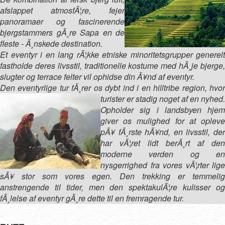
afslappet atmosfÃ¦re, fejer
panoramaer og fascinerende
bjergstammers gÃ¸re Sapa en de
fleste - Ã¸nskede destination.
Et eventyr i en lang rÃ¦kke etniske minoritetsgrupper generelt
fastholde deres livsstil, traditionelle kostume med hÃ¸je bjerge,
slugter og terrace felter vil ophidse din Ã¥nd af eventyr.
Den eventyrlige tur fÃ¸rer os dybt ind i en hilltribe region, hvor
turister er stadig noget af en nyhed.
Opholder sig i landsbyen hjem
giver os mulighed for at opleve
pÃ¥ fÃ¸rste hÃ¥nd, en livsstil, der
har vÃ¦ret lidt berÃ¸rt af den
moderne verden og en
nysgerrighed fra vores vÃ¦rter lige
sÃ¥ stor som vores egen. Den trekking er temmelig
anstrengende til tider, men den spektakulÃ¦re kulisser og
fÃ¸lelse af eventyr gÃ¸re dette til en fremragende tur.