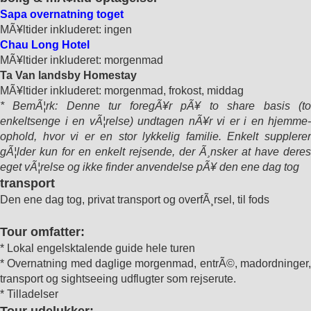
Sapa overnatning toget
MÃ¥ltider inkluderet: ingen
Chau Long Hotel
MÃ¥ltider inkluderet: morgenmad
Ta Van landsby Homestay
MÃ¥ltider inkluderet: morgenmad, frokost, middag
* BemÃ¦rk: Denne tur foregÃ¥r pÃ¥ to share basis (to
enkeltsenge i en vÃ¦relse) undtagen nÃ¥r vi er i en hjemme-
ophold, hvor vi er en stor lykkelig familie. Enkelt supplerer
gÃ¦lder kun for en enkelt rejsende, der Ã¸nsker at have deres
eget vÃ¦relse og ikke finder anvendelse pÃ¥ den ene dag tog
transport
Den ene dag tog, privat transport og overfÃ¸rsel, til fods
Tour omfatter:
* Lokal engelsktalende guide hele turen
* Overnatning med daglige morgenmad, entrÃ©, madordninger,
transport og sightseeing udflugter som rejserute.
* Tilladelser