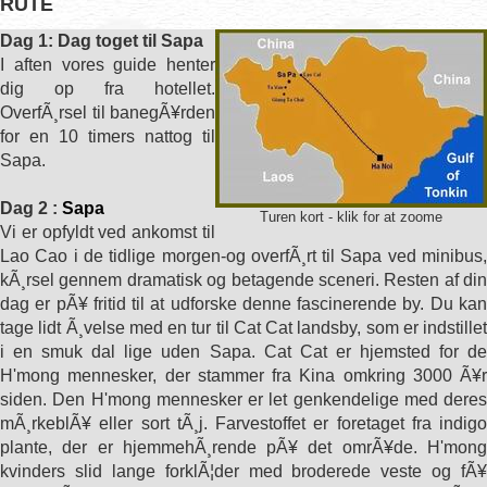
RUTE
Dag 1: Dag toget til Sapa
I aften vores guide henter
dig op fra hotellet.
OverfÃ¸rsel til banegÃ¥rden
for en 10 timers nattog til
Sapa.
Dag 2 :
Sapa
Turen kort - klik for at zoome
Vi er opfyldt ved ankomst til
Lao Cao i de tidlige morgen-og overfÃ¸rt til Sapa ved minibus,
kÃ¸rsel gennem dramatisk og betagende sceneri. Resten af din
dag er pÃ¥ fritid til at udforske denne fascinerende by. Du kan
tage lidt Ã¸velse med en tur til Cat Cat landsby, som er indstillet
i en smuk dal lige uden Sapa. Cat Cat er hjemsted for de
H'mong mennesker, der stammer fra Kina omkring 3000 Ã¥r
siden. Den H'mong mennesker er let genkendelige med deres
mÃ¸rkeblÃ¥ eller sort tÃ¸j. Farvestoffet er foretaget fra indigo
plante, der er hjemmehÃ¸rende pÃ¥ det omrÃ¥de. H'mong
kvinders slid lange forklÃ¦der med broderede veste og fÃ¥